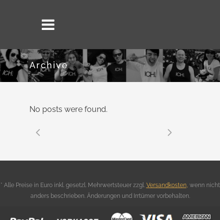
Archive
No posts were found.
* Alle Preise in Euro inkl. gesetzl. Mehrwertsteuer zzgl.
Versandkosten
,
wenn nicht
anders beschrieben. Änderungen und Irrtümer vorbehalten.