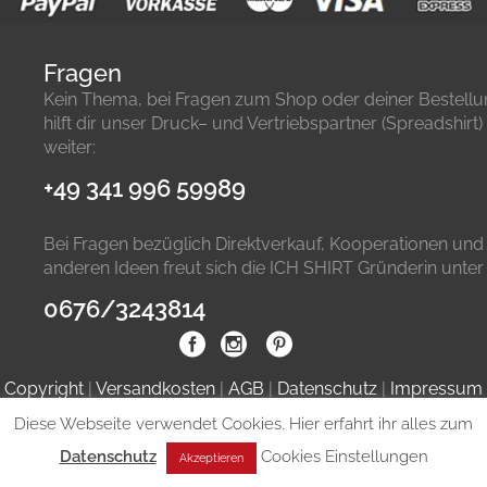
Fragen
Kein Thema, bei Fragen zum Shop oder deiner Bestell
hilft dir unser Druck– und Vertriebspartner (Spreadshirt)
weiter:
+49 341 996 59989
Bei Fragen bezüglich Direktverkauf, Kooperationen und
anderen Ideen freut sich die ICH SHIRT Gründerin unter
0676/3243814
Copyright
|
Versandkosten
|
AGB
|
Datenschutz
|
Impressum
Diese Webseite verwendet Cookies. Hier erfahrt ihr alles zum
Datenschutz
Cookies Einstellungen
Akzeptieren