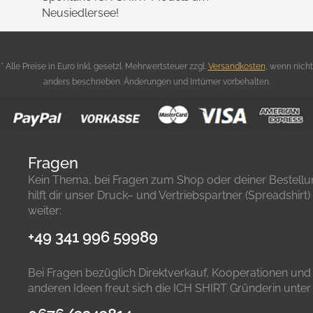
Neusiedlersee!
* Alle Preise in Euro inkl. gesetzl. Mehrwertsteuer zzgl.
Versandkosten
,
wenn nicht
anders beschrieben. Änderungen und Irrtümer vorbehalten.
Fragen
Kein Thema, bei Fragen zum Shop oder deiner Bestell
hilft dir unser Druck– und Vertriebspartner (Spreadshirt)
weiter:
+49 341 996 59989
Bei Fragen bezüglich Direktverkauf, Kooperationen und
anderen Ideen freut sich die ICH SHIRT Gründerin unter