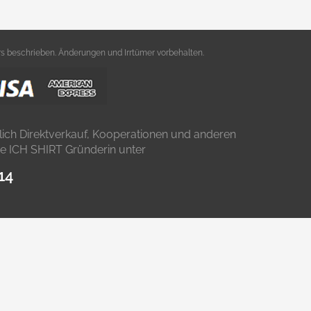
s beschrieben. Änderungen und Irrtümer vorbehalten.
lich Direktverkauf, Kooperationen und anderen
die ICH SHIRT Gründerin unter
14