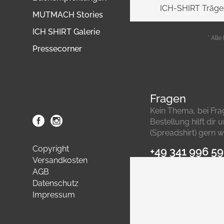
ICH-SHIRT Träger
MUTMACH Stories
ICH SHIRT Galerie
* Alle
Pressecorner
Fragen
Kein Thema, bei Fr
Bestellung hilft dir
(Spreadshirt) gern we
Copyright
+49 341 996 5
Versandkosten
AGB
Datenschutz
Impressum