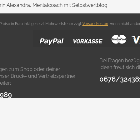
in Alexandra, Mentalcoach mit Selbstwertblog
 Preise in Euro inkl. gesetzl. Mehrwertsteuer zzgl.
Versandkosten
,
wenn nicht ander
Bei Fragen bezüg
Ideen freut sich 
agen zum Shop oder deiner
 unser Druck– und Vertriebspartner
0676/32438
iter:
9989