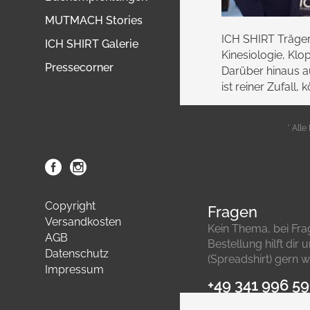
MUTMACH Stories
ICH SHIRT Träger
ICH SHIRT Galerie
Kinesiologie, Klo
Pressecorner
Darüber hinaus au
ist reiner Zufall,
* Alle
Copyright
Fragen
Versandkosten
Kein Thema, bei Fr
AGB
Bestellung hilft dir
Datenschutz
(Spreadshirt) gern we
Impressum
+49 341 996 5