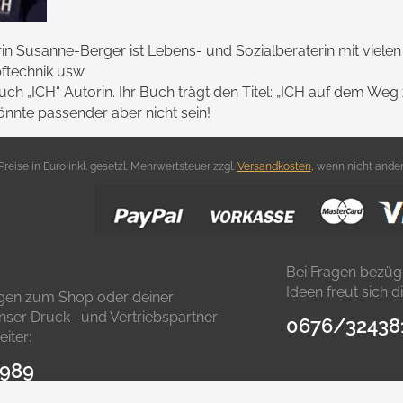
in Susanne-Berger ist Lebens- und Sozialberaterin mit viele
pftechnik usw.
ch „ICH“ Autorin. Ihr Buch trägt den Titel: „ICH auf dem Weg z
 könnte passender aber nicht sein!
 Preise in Euro inkl. gesetzl. Mehrwertsteuer zzgl.
Versandkosten
,
wenn nicht ander
Bei Fragen bezüg
Ideen freut sich 
agen zum Shop oder deiner
 unser Druck– und Vertriebspartner
0676/32438
iter:
9989