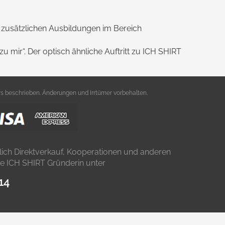
n zusätzlichen Ausbildungen im Bereich
u mir“. Der optisch ähnliche Auftritt zu ICH SHIRT
s beschrieben. Änderungen und Irrtümer vorbehalten.
lich Direktverkauf, Kooperationen und anderen
die ICH SHIRT Gründerin unter
14