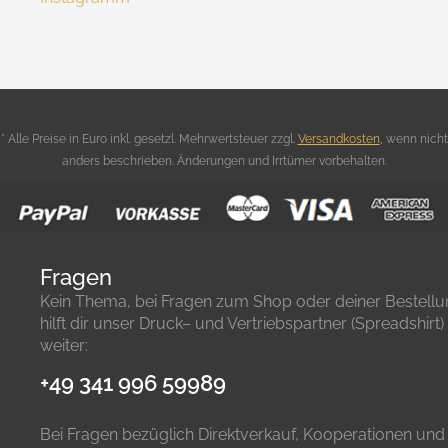
* Alle Preise in Euro inkl. gesetzl. Mehrwertsteuer zzgl.
Versandkosten
,
wenn nicht
anders beschrieben. Änderungen und Irrtümer vorbehalten.
Fragen
Kein Thema, bei Fragen zum Shop oder deiner Bestell
hilft dir unser Druck– und Vertriebspartner (Spreadshirt)
weiter:
+49 341 996 59989
Bei Fragen bezüglich Direktverkauf, Kooperationen und