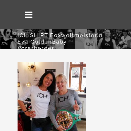
ICH SHIRT Boxweltmeisterin
Eva GoldenBaby
Vorarberger