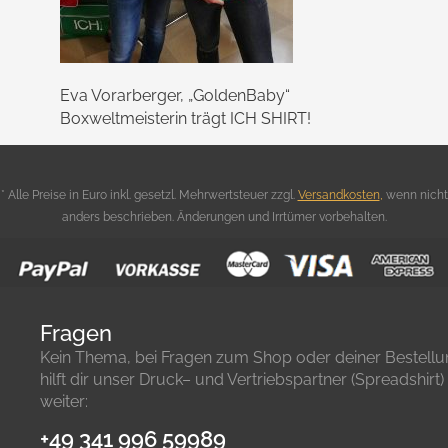
Eva Vorarberger, „GoldenBaby“
Boxweltmeisterin trägt ICH SHIRT!
* Alle Preise in Euro inkl. gesetzl. Mehrwertsteuer zzgl.
Versandkosten
,
wenn nicht
anders beschrieben. Änderungen und Irrtümer vorbehalten.
Fragen
Kein Thema, bei Fragen zum Shop oder deiner Bestell
hilft dir unser Druck– und Vertriebspartner (Spreadshirt)
weiter:
+49 341 996 59989