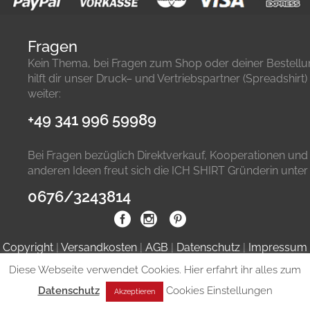
Fragen
Kein Thema, bei Fragen zum Shop oder deiner Bestell
hilft dir unser Druck– und Vertriebspartner (Spreadshirt)
weiter:
+49 341 996 59989
Bei Fragen bezüglich Direktverkauf, Kooperationen und
anderen Ideen freut sich die ICH SHIRT Gründerin unter
0676/3243814
Copyright
|
Versandkosten
|
AGB
|
Datenschutz
|
Impressum
Diese Webseite verwendet Cookies. Hier erfahrt ihr alles zum
Datenschutz
Cookies Einstellungen
Akzeptieren