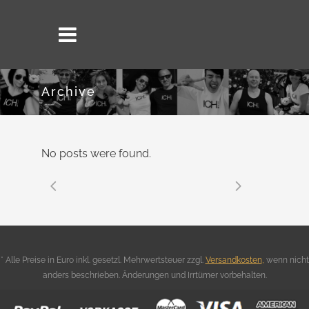
Archive
No posts were found.
* Alle Preise in Euro inkl. gesetzl. Mehrwertsteuer zzgl.
Versandkosten
,
wenn nicht
anders beschrieben. Änderungen und Irrtümer vorbehalten.