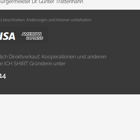
rgermeister Dr. Günter Trattenhahn
s beschrieben. Änderungen und Irrtümer vorbehalten.
lich Direktverkauf, Kooperationen und anderen
die ICH SHIRT Gründerin unter
14