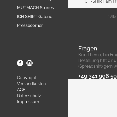
ICH-SHIRT am Fra
MUTMACH Stories
ICH SHIRT Galerie
* Alle
Pressecorner
Fragen
Kein Thema, bei Fr
Bestellung hilft dir
(Spreadshirt) gern we
+49 341 996 5
Copyright
Versandkosten
AGB
Datenschutz
Impressum