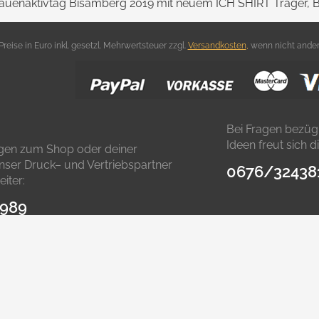
uenaktivtag Bisamberg 2019 mit neuem ICH SHIRT Träger, Bü
 Preise in Euro inkl. gesetzl. Mehrwertsteuer zzgl.
Versandkosten
,
wenn nicht ander
Bei Fragen bezüg
Ideen freut sich 
agen zum Shop oder deiner
 unser Druck– und Vertriebspartner
0676/32438
iter:
9989