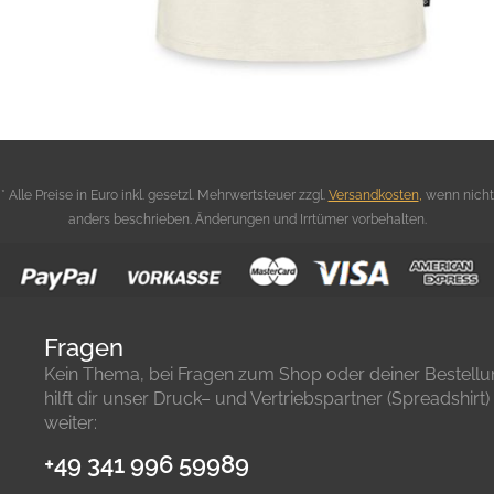
* Alle Preise in Euro inkl. gesetzl. Mehrwertsteuer zzgl.
Versandkosten
,
wenn nicht
anders beschrieben. Änderungen und Irrtümer vorbehalten.
Fragen
Kein Thema, bei Fragen zum Shop oder deiner Bestell
hilft dir unser Druck– und Vertriebspartner (Spreadshirt)
weiter:
+49 341 996 59989