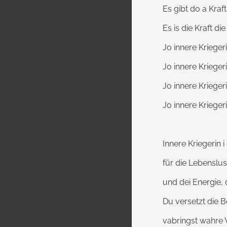
Es gibt do a Kra
Es is die Kraft di
Jo innere Kriegeri
Jo innere Kriegeri
Jo innere Kriegeri
Jo innere Krieger
Innere Kriegerin i 
für die Lebenslu
und dei Energie, d
Du versetzt die B
vabringst wahre