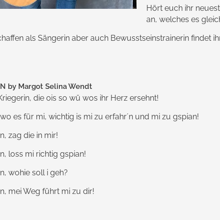
Hört euch ihr neue
an, welches es gleic
haffen als Sängerin aber auch Bewusstseinstrainerin findet 
N by Margot Selina Wendt
 Kriegerin, die ois so wü wos ihr Herz ersehnt!
 wo es für mi, wichtig is mi zu erfahr´n und mi zu gspian!
n, zag die in mir!
n, loss mi richtig gspian!
n, wohie soll i geh?
in, mei Weg führt mi zu dir!