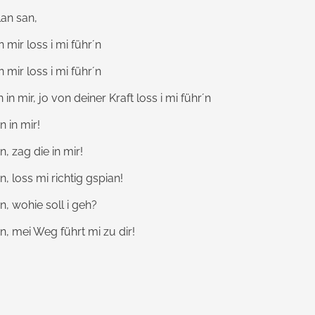
lan san,
n mir loss i mi führ´n
n mir loss i mi führ´n
 in mir, jo von deiner Kraft loss i mi führ´n
n in mir!
n, zag die in mir!
n, loss mi richtig gspian!
n, wohie soll i geh?
in, mei Weg führt mi zu dir!