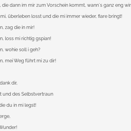
ft, die dann im mir zum Vorschein kommt, wann´s ganz eng wir
e mi, überleben losst und die mi immer wieder, fiare bringt!
n, zag die in mir!
n, loss mi richtig gspian!
n, wohie soll i geh?
in, mei Weg führt mi zu dir!
dank dir,
st und des Selbstvertraun
ie du in mi legst!
erge,
 Wunder!