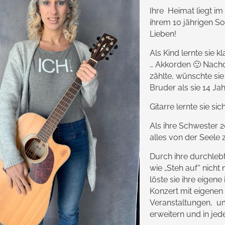
Ihre Heimat liegt im 
ihrem 10 jährigen S
Lieben!
Als Kind lernte sie k
… Akkorden 🙂 Nachd
zählte, wünschte sie 
Bruder als sie 14 Ja
Gitarre lernte sie si
Als ihre Schwester 2
alles von der Seele 
Durch ihre durchlebt
wie „Steh auf“ nicht
löste sie ihre eigen
Konzert mit eigenen 
Veranstaltungen, um
erweitern und in je