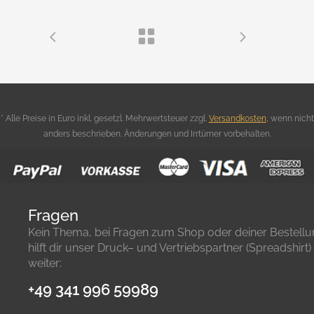
* Alle Preise in Euro inkl. gesetzl. Mehrwertsteuer zzgl.
Versandkosten
,
wenn nicht
anders beschrieben. Änderungen und Irrtümer vorbehalten.
Fragen
Kein Thema, bei Fragen zum Shop oder deiner Bestell
hilft dir unser Druck– und Vertriebspartner (Spreadshirt)
weiter:
+49 341 996 59989